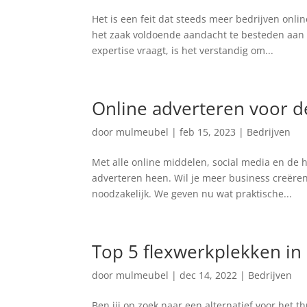
Het is een feit dat steeds meer bedrijven onli
het zaak voldoende aandacht te besteden aan 
expertise vraagt, is het verstandig om...
Online adverteren voor d
door
mulmeubel
|
feb 15, 2023
|
Bedrijven
Met alle online middelen, social media en de h
adverteren heen. Wil je meer business creëren
noodzakelijk. We geven nu wat praktische...
Top 5 flexwerkplekken in
door
mulmeubel
|
dec 14, 2022
|
Bedrijven
Ben jij op zoek naar een alternatief voor het t