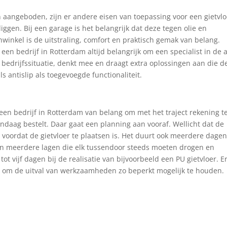
n aangeboden, zijn er andere eisen van toepassing voor een gietvlo
gen. Bij een garage is het belangrijk dat deze tegen olie en
winkel is de uitstraling, comfort en praktisch gemak van belang.
 een bedrijf in Rotterdam altijd belangrijk om een specialist in de
bedrijfssituatie, denkt mee en draagt extra oplossingen aan die d
s antislip als toegevoegde functionaliteit.
n een bedrijf in Rotterdam van belang om met het traject rekening t
andaag bestelt. Daar gaat een planning aan vooraf. Wellicht dat de
voordat de gietvloer te plaatsen is. Het duurt ook meerdere dage
zijn meerdere lagen die elk tussendoor steeds moeten drogen en
tot vijf dagen bij de realisatie van bijvoorbeeld een PU gietvloer. Er
g om de uitval van werkzaamheden zo beperkt mogelijk te houden.