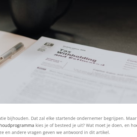
ratie bijhouden. Dat zal elke startende ondernemer begrijpen. Maa
khoudprogramma
kies je of besteed je uit? Wat moet je doen, en ho
e en andere vragen geven we antwoord in dit artikel.