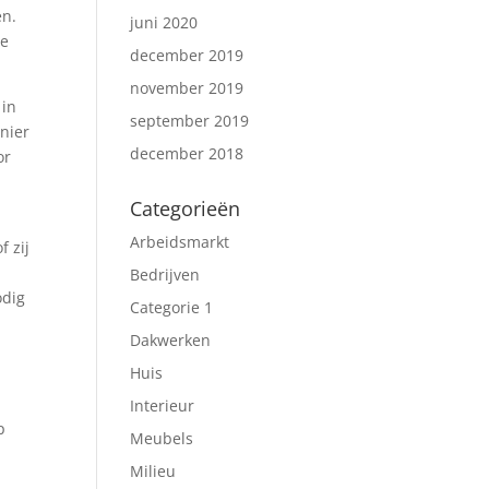
en.
juni 2020
te
december 2019
november 2019
 in
september 2019
anier
december 2018
or
Categorieën
Arbeidsmarkt
f zij
Bedrijven
odig
Categorie 1
Dakwerken
Huis
Interieur
p
Meubels
Milieu