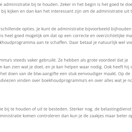
e administratie bij te houden. Zeker in het begin is het goed te do
 bij kijken en dan kan het interessant zijn om de administratie uit 
erschillende opties. Je kunt de administratie bijvoorbeeld bijhouden
t is heel goed mogelijk om dat op een correcte en overzichtelijke m
ekhoudprogramma aan te schaffen. Daar betaal je natuurlijk wel vo
a’s steeds vaker gebruikt. Ze hebben als grote voordeel dat je
 kan zien wat je doet, en je kan helpen waar nodig. Ook heeft hij o
at het doen van de btw-aangifte een stuk eenvoudiger maakt. Op de
 adviezen vinden over boekhoudprogramma’s en over alles wat je n
 bij te houden of uit te besteden. Sterker nog, de belastingdienst
administratie komen controleren dan kun je de zaakjes maar beter o